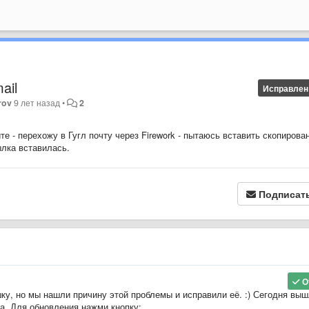
ail
Исправлен
rov
9 лет назад
•
2
 - перехожу в Гугл почту через Firework - пытаюсь вставить скопирова
сылка вставилась.
Подписат
О
ку, но мы нашли причину этой проблемы и исправили её. :) Сегодня вы
а. Для обновления нажми кнопку: