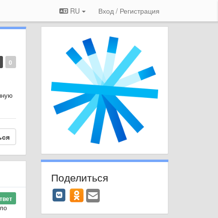
RU
Вход / Регистрация
0
нную
ься
Поделиться
твет
шло