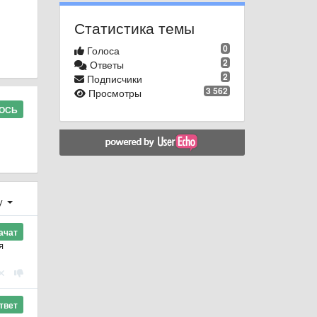
Статистика темы
0
Голоса
2
Ответы
2
Подписчики
3 562
Просмотры
ЛОСЬ
у
ачат
я
твет