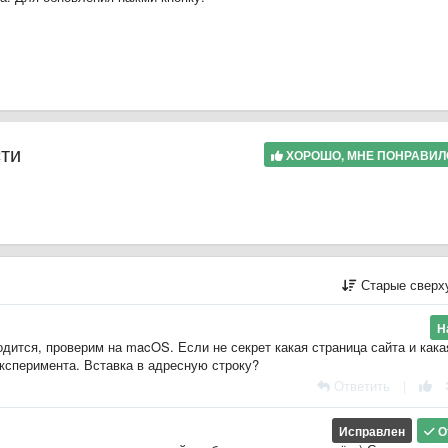
сти
ХОРОШО, МНЕ ПОНРАВИ
Старые сверх
Н
одится, проверим на macOS. Если не секрет какая страница сайта и кака
эксперимента. Вставка в адресную строку?
Ответить
|
Исправлен
О