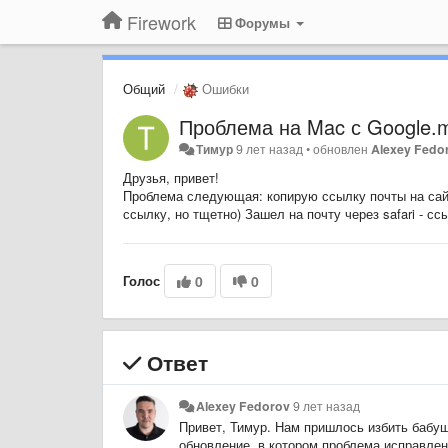
Firework
Форумы
Общий
Ошибки
Проблема на Mac с Google.m
Тимур
9 лет назад
•
обновлен
Alexey Fedo
Друзья, привет!
Проблема следующая: копирую ссылку почты на сайте
ссылку, но тщетно) Зашел на почту через safari - с
Голос
0
0
Ответ
Alexey Fedorov
9 лет назад
Привет, Тимур. Нам пришлось избить бабуш
обновление, в котором проблема исправлен