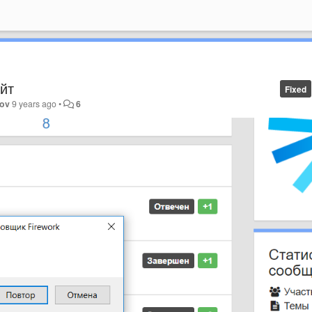
ейт
Fixed
rov
9 years ago
•
6