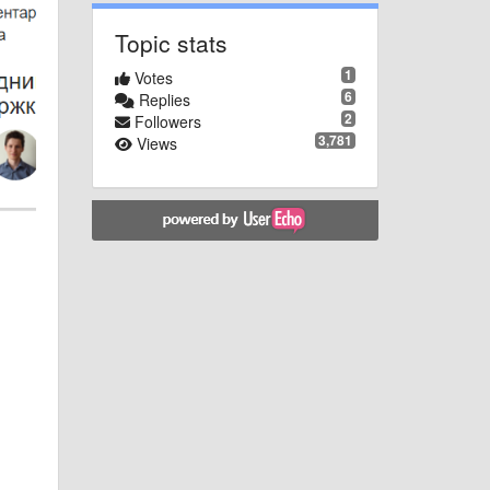
Topic stats
1
Votes
6
Replies
2
Followers
3,781
Views