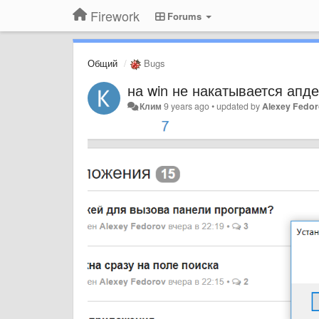
Firework
Forums
Общий
Bugs
на win не накатывается апд
Клим
9 years ago
•
updated by
Alexey Fedo