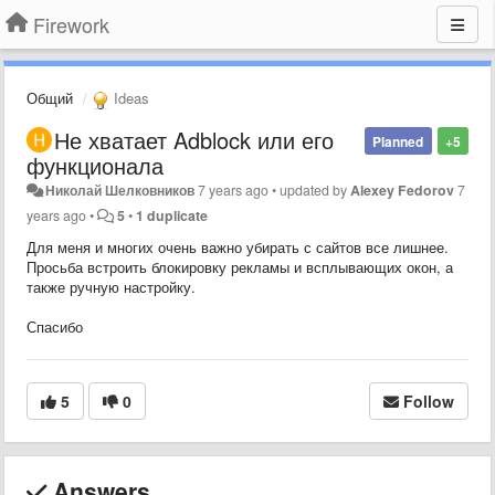
Firework
Общий
Ideas
Не хватает Adblock или его
Planned
+5
функционала
Николай Шелковников
7 years ago
•
updated by
Alexey Fedorov
7
years ago
•
5
•
1 duplicate
Для меня и многих очень важно убирать с сайтов все лишнее.
Просьба встроить блокировку рекламы и всплывающих окон, а
также ручную настройку.
Спасибо
5
0
Follow
Answers