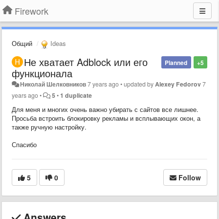
Firework
Общий
Ideas
Не хватает Adblock или его
Planned
+5
функционала
Николай Шелковников
7 years ago
•
updated by
Alexey Fedorov
7
years ago
•
5
•
1 duplicate
Для меня и многих очень важно убирать с сайтов все лишнее.
Просьба встроить блокировку рекламы и всплывающих окон, а
также ручную настройку.
Спасибо
5
0
Follow
Answers