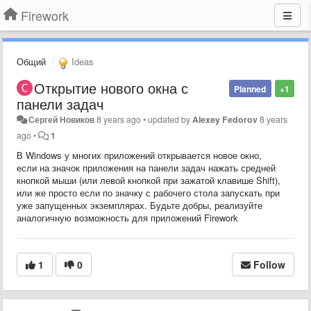
Firework
Общий
Ideas
Открытие нового окна с
Planned
+1
панели задач
Сергей Новиков
8 years ago
•
updated by
Alexey Fedorov
8 years
ago
•
1
В Windows у многих приложений открывается новое окно,
если на значок приложения на панели задач нажать средней
кнопкой мыши (или левой кнопкой при зажатой клавише Shift),
или же просто если по значку с рабочего стола запускать при
уже запущенных экземплярах. Будьте добры, реализуйте
аналогичную возможность для приложений Firework
1
0
Follow