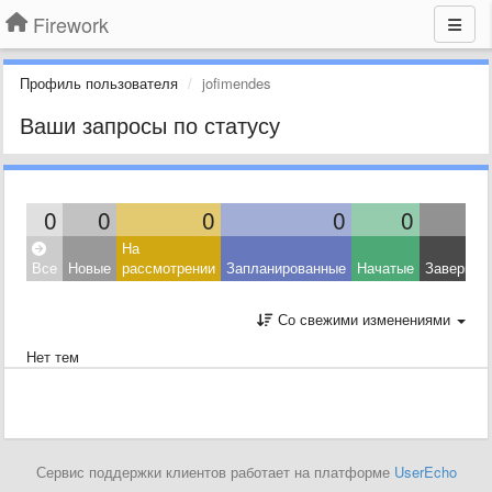
Firework
Профиль пользователя
jofimendes
Ваши запросы по статусу
0
0
0
0
0
На
Все
Новые
рассмотрении
Запланированные
Начатые
Завершен
Со свежими изменениями
Нет тем
Сервис поддержки клиентов работает на платформе
UserEcho