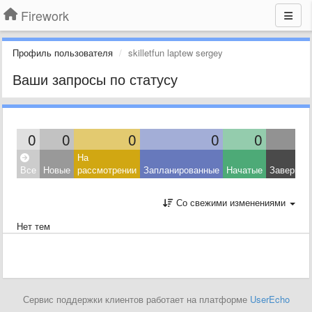
Firework
Профиль пользователя
skilletfun laptew sergey
Ваши запросы по статусу
0
0
0
0
0
На
Все
Новые
рассмотрении
Запланированные
Начатые
Завершен
Со свежими изменениями
Нет тем
Сервис поддержки клиентов работает на платформе
UserEcho