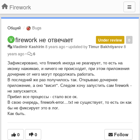
Firework
Общий
Bugs
firework не отвечает
Under review
0
Vladimir Kashirin
8 years ago
•
updated by
Timur Bakhtiyarov
8
years ago
•
6
Зафиксировано, что firework иногда не реагирует, то есть на
иконку нажимаю, и ничего не происходит, при этом приложения
дочерние от него могут продолжать работать.
В последний же раз получилось так. Открываю дочернее
приложение, а оно "висит". Следом хочу запустить сам firework -
не запускается.
Прибил все процессы - стало все ок.
В свою очередь, firework-error....txt не существует, то есть он как
бы не фиксирует это в лог.
Как быть.
0
0
Follow