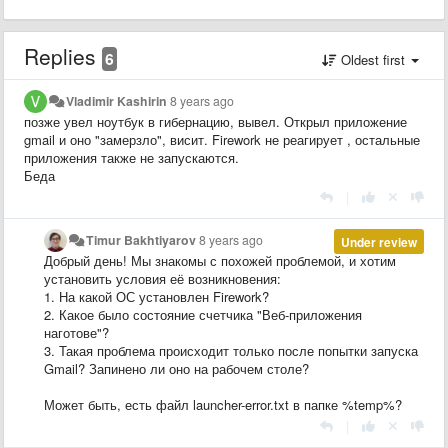
Replies
6
Oldest first
Vladimir Kashirin
8 years ago
позже увел ноутбук в гибернацию, вывел. Открыл приложение
gmail и оно "замерзло", висит. Firework не реагирует , остальные
приложения также не запускаются.
Беда
|
Timur Bakhtiyarov
8 years ago
Under review
Добрый день! Мы знакомы с похожей проблемой, и хотим
установить условия её возникновения:
1. На какой ОС установлен Firework?
2. Какое было состояние счетчика "Веб-приложения
наготове"?
3. Такая проблема происходит только после попытки запуска
Gmail? Запинено ли оно на рабочем столе?
Может быть, есть файл launcher-error.txt в папке %temp%?
|