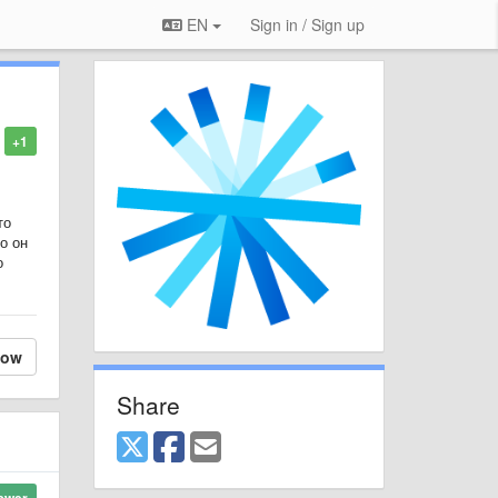
EN
Sign in / Sign up
+1
то
о он
о
low
Share