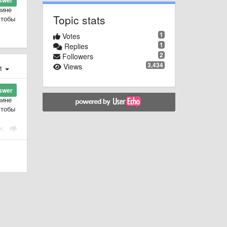
swer
чине
Topic stats
чтобы
1
Votes
1
Replies
2
Followers
3,434
Views
st
swer
чине
чтобы