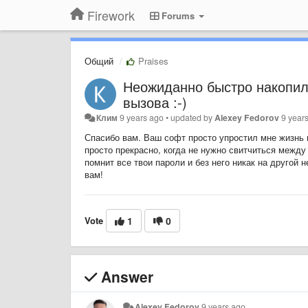
Firework
Forums
Общий
Praises
Неожиданно быстро накопил
вызова :-)
Клим
9 years ago
•
updated by
Alexey Fedorov
9 year
Спасибо вам. Ваш софт просто упростил мне жизнь 
просто прекрасно, когда не нужно свитчиться между 
помнит все твои пароли и без него никак на другой
вам!
Vote
1
0
Answer
Alexey Fedorov
9 years ago