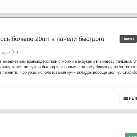
ось больше 20шт в панели быстрого
Thanks
s ago
•
1
в ежедневном взаимодействии с моими макбуками и виндовс тачками. Э
аккаунтами, не нужно быть привязанным к одному браузеру из-за того чт
 не перейти. Про ужас использования кучи вкладок вообще молчу. Спасиб
Fol