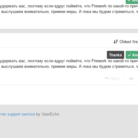
An
удержать вас, поэтому если вдруг поймёте, что Firework по какой-то при
м, выслушаем внимательно, примем меры. А пока мы будем стремиться, 
Oldest fir
Thanks
An
удержать вас, поэтому если вдруг поймёте, что Firework по какой-то при
м, выслушаем внимательно, примем меры. А пока мы будем стремиться, 
Reply
|
mer support service
by UserEcho