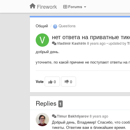
Firework
Forums
Общий
Questions
нет ответа на приватные ти
Vladimir Kashirin
8 years ago
•
updated by
T
добрый день.
уточните, по какой причине не поступают ответы на
Vote
0
0
Replies
1
Timur Bakhtiyarov
8 years ago
Добрый день, Владимир! Спасибо, что соо
тикеты. Ответим вам в ближайшее время.