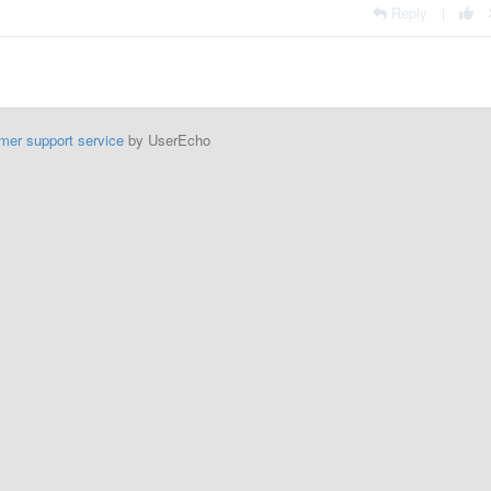
Reply
|
mer support service
by UserEcho