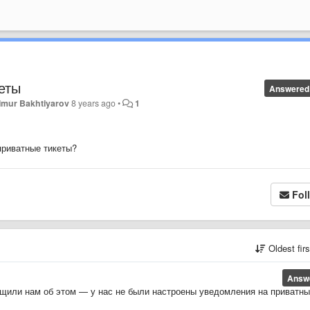
кеты
Answered
imur Bakhtiyarov
8 years ago
•
1
 приватные тикеты?
Fol
Oldest fir
Answ
бщили нам об этом — у нас не были настроены уведомления на приватн