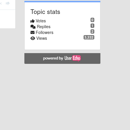
Topic stats
0
Votes
1
Replies
2
Followers
3,332
Views