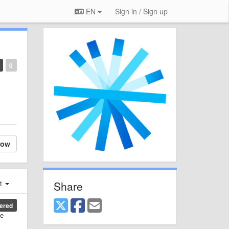
EN
Sign in / Sign up
0
low
Share
st
ered
ые