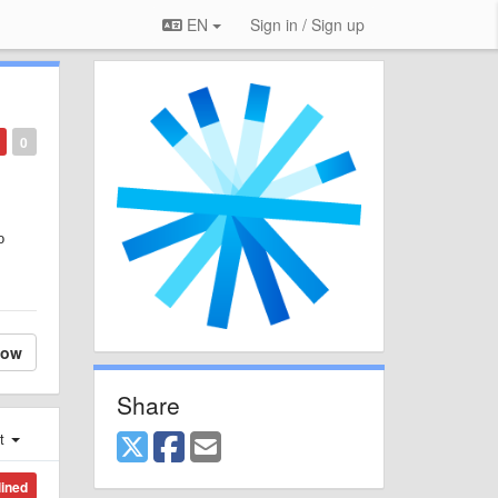
EN
Sign in / Sign up
0
о
low
Share
st
lined