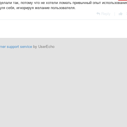
делали так, потому что не хотели ломать привычный опыт использовани
ля себя, игнорируя желание пользователя.
Reply
|
mer support service
by UserEcho