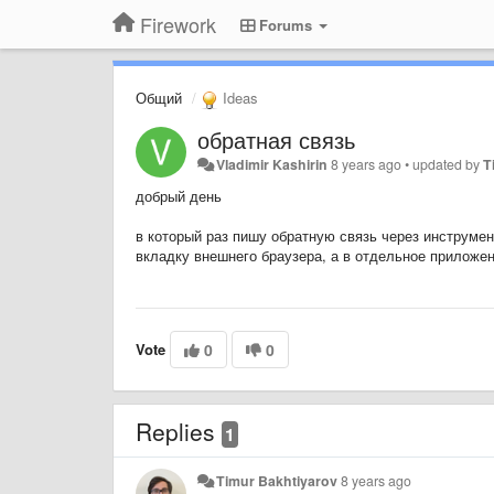
Firework
Forums
Общий
Ideas
обратная связь
Vladimir Kashirin
8 years ago
•
updated by
T
добрый день
в который раз пишу обратную связь через инструмен
вкладку внешнего браузера, а в отдельное приложени
Vote
0
0
Replies
1
Timur Bakhtiyarov
8 years ago