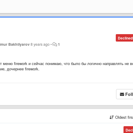
Declined
imur Bakhtiyarov
8 years ago
•
1
т меню firework и сейчас понимаю, что было бы логично направлять не в
е, дочернее firework.
Fol
Oldest fir
Dec