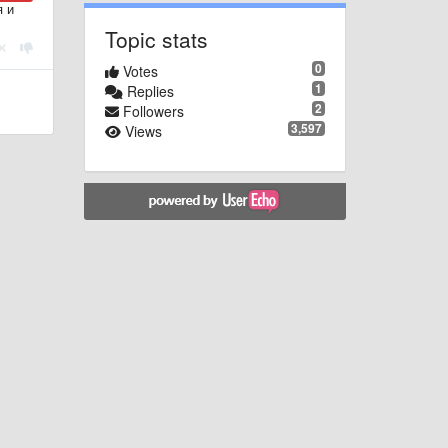
я и
Topic stats
0
Votes
1
Replies
2
Followers
3,597
Views