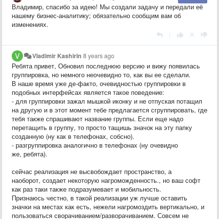
Владимир, спасибо за идею! Мы создали задачу и передали её
нашему бизнес-аналитику; обязательно сообщим вам об
изменениях.
|
Vladimir Kashirin
8 years ago
Ребята привет, Обновил последнюю версию и вижу появилась
группировка, но немного неочевидно то, как вы ее сделали.
В наше время уже де-факто, очевидностью группировки в
подобных интерфейсах является такое поведение:
- для группировки зажал мышкой иконку и не отпуская потащил
на другую и в этот момент тебе предлагается сгруппировать, где
тебя также спрашивают название группы. Если еще надо
перетащить в группу, то просто тащишь значок на эту папку
созданную (ну как в телефонах, собсно).
- разгруппировка аналогично в телефонах (ну очевидно
же, ребята).
сейчас реализация не высвобождает пространство, а
наоборот, создает некоторую нагроможденность., но ваш софт
как раз таки также подразумевает и мобильность.
Признаюсь честно, в такой реализации уж лучше оставить
значки на местах как есть, нежели нагромоздить вертикально, и
пользоваться сворачиванием/разворачиванием. Совсем не