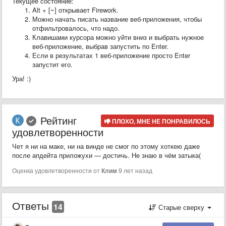
Текущее состояние:
Alt + [~] открывает Firework.
Можно начать писать название веб-приложения, чтобы
отфильтровалось, что надо.
Клавишами курсора можно уйти вниз и выбрать нужное
веб-приложение, выбрав запустить по Enter.
Если в результатах 1 веб-приложение просто Enter
запустит его.
Ура! :)
Рейтинг
ПЛОХО, МНЕ НЕ ПОНРАВИЛОСЬ
удовлетворенности
Чет я ни на маке, ни на винде не смог по этому хоткею даже
после апдейта приложухи — достичь. Не знаю в чём затыка(
Оценка удовлетворенности от
Клим
9 лет назад
Ответы
14
Старые сверху