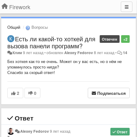
Firework
Общий
Вопросы
Есть ли какой-то хоткей для
Отвечен
+2
вызова панели программ?
Клим
9 лет назад
•
обновлен
Alexey Fedorov
8 лет назад
•
14
Без хоткея как-то не очень. Может он у вас есть, но о нём не
упоминулось просто нигде?
Спасибо за скорый ответ!
2
0
Подписаться
Ответ
Alexey Fedorov
9 лет назад
Ответ