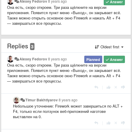
Alexey Fedorov
8 years ago
Answer
Она есть, скоро откроем. Три раза щёлкните на версии
приложения. Появится пункт меню «Выход», он закрывает всё.
Также можно открыть основное окно Firework и нажать Alt + F4
— завершаться все процессы.
Replies
3
Oldest first
Alexey Fedorov
8 years ago
Planned
Answer
Она есть, скоро откроем. Три раза щёлкните на версии
приложения. Появится пункт меню «Выход», он закрывает всё.
Также можно открыть основное окно Firework и нажать Alt + F4
— завершаться все процессы.
|
Timur Bakhtiyarov
8 years ago
Небольшое уточнение: Firework может завершиться по ALT +
F4, только если ползунок веб-приложений наготове
выставлен на 0.
|