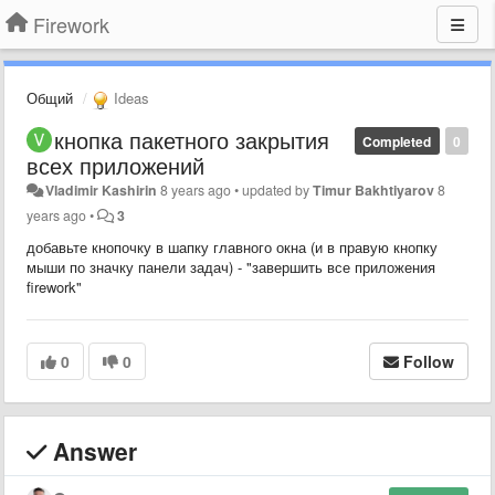
Firework
Общий
Ideas
кнопка пакетного закрытия
Completed
0
всех приложений
Vladimir Kashirin
8 years ago
•
updated by
Timur Bakhtiyarov
8
years ago
•
3
добавьте кнопочку в шапку главного окна (и в правую кнопку
мыши по значку панели задач) - "завершить все приложения
firework"
0
0
Follow
Answer