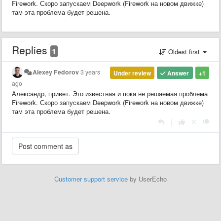
Firework. Скоро запускаем Deepwork (Firework на новом движке)
там эта проблема будет решена.
Replies
1
Oldest first
Alexey Fedorov
3 years
Under review
Answer
+1
ago
Александр, привет. Это известная и пока не решаемая проблема
Firework. Скоро запускаем Deepwork (Firework на новом движке)
там эта проблема будет решена.
|
Customer support service
by UserEcho