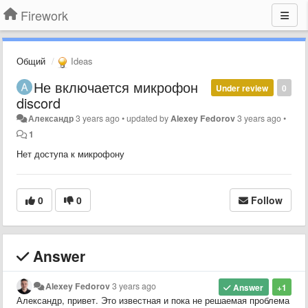
Firework
Общий
Ideas
Не включается микрофон
Under review
0
discord
Александр
3 years ago
•
updated by
Alexey Fedorov
3 years ago
•
1
Нет доступа к микрофону
0
0
Follow
Answer
Alexey Fedorov
3 years ago
Answer
+1
Александр, привет. Это известная и пока не решаемая проблема