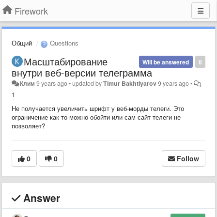
Firework
Общий
Questions
Масштабирование
Will be answered
0
внутри веб-версии телеграмма
Клим
9 years ago
•
updated by
Timur Bakhtiyarov
9 years ago
•
1
Не получается увеличить шрифт у веб-морды телеги. Это
ограничение как-то можно обойти или сам сайт телеги не
позволяет?
0
0
Follow
Answer