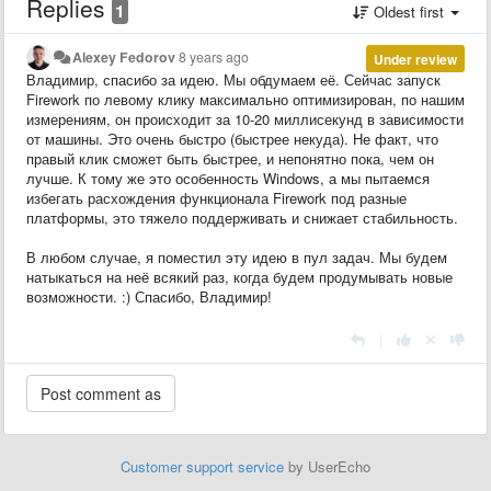
Replies
1
Oldest first
Alexey Fedorov
8 years ago
Under review
Владимир, спасибо за идею. Мы обдумаем её. Сейчас запуск
Firework по левому клику максимально оптимизирован, по нашим
измерениям, он происходит за 10-20 миллисекунд в зависимости
от машины. Это очень быстро (быстрее некуда). Не факт, что
правый клик сможет быть быстрее, и непонятно пока, чем он
лучше. К тому же это особенность Windows, а мы пытаемся
избегать расхождения функционала Firework под разные
платформы, это тяжело поддерживать и снижает стабильность.
В любом случае, я поместил эту идею в пул задач. Мы будем
натыкаться на неё всякий раз, когда будем продумывать новые
возможности. :) Спасибо, Владимир!
|
Customer support service
by UserEcho