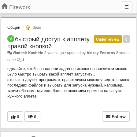
Firework
Общий
Ideas
быстрый доступ к апплету
Under review
0
правой кнопкой
Vladimir Kashirin
8 years ago
•
updated by
Alexey Fedorov
8 years
ago
•
1
сделайте, чтобы на панели задач по иконке правокликом можно
было быстро выбрать какой апплет запустить..
это как в других программах правокликом можно увидеть список
последних файлов и выбрать для запуска нужный, например.
таким образом, мы еще больше экономим времени на запуск
нужного аплета
0
0
Follow