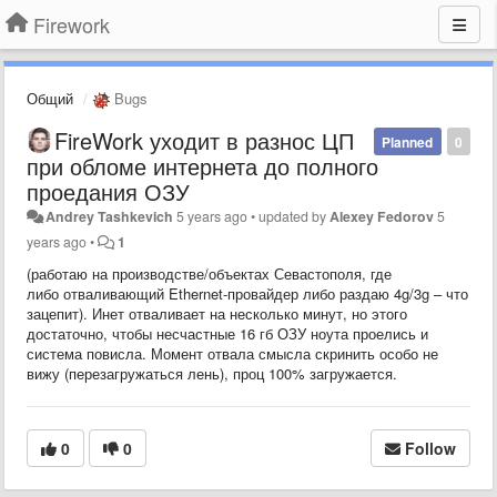
Firework
Общий
Bugs
FireWork уходит в разнос ЦП
Planned
0
при обломе интернета до полного
проедания ОЗУ
Andrey Tashkevich
5 years ago
•
updated by
Alexey Fedorov
5
years ago
•
1
(работаю на производстве/объектах Севастополя, где
либо отваливающий Ethernet-провайдер либо раздаю 4g/3g – что
зацепит). Инет отваливает на несколько минут, но этого
достаточно, чтобы несчастные 16 гб ОЗУ ноута проелись и
система повисла. Момент отвала смысла скринить особо не
вижу (перезагружаться лень), проц 100% загружается.
0
0
Follow