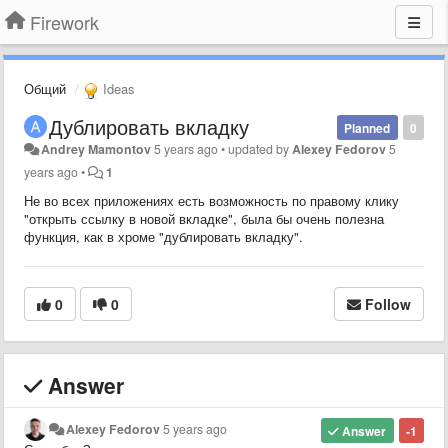
Firework
Общий
Ideas
Дублировать вкладку
Planned
0
Andrey Mamontov
5 years ago
•
updated by
Alexey Fedorov
5
years ago
•
1
Не во всех приложениях есть возможность по правому клику
"открыть ссылку в новой вкладке", была бы очень полезна
функция, как в хроме "дублировать вкладку".
0
0
Follow
Answer
Alexey Fedorov
5 years ago
Answer
-1