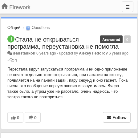
Firework
Общий
Questions
Стала не открываться
Answered
0
программа, переустановка не помогла
jeanstankoff
6 years ago
•
updated by
Alexey Fedorov
6 years ago
•
1
Перестала вдруг запускаться программа и ни одно приложение
не хочет отдельно тоже открываться, при нажатии на иконку,
появляется на на панели задач, пару секунд и оно гаснет. Пока
писал это сообщение переустановил и запустилось. Вчера
также было, а утром уже не работало, очень надеюсь, что
завтра такого не повториться
0
0
Follow