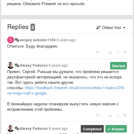
решена. Обновите Firework по его просьбе.
Replies
3
Oldest first
sergey sobolev1103
6 years ago
Ответьте. Буду благодарен.
|
Alexey Fedorov
6 years ago
Started
Привет, Сергей. Раньше мы думали, что проблема решается
двухфакторной авторизацией, но оказалось, что это на всегда
так. Вот здесь ребята нашли другие
способы:
https://feedback.firework.cloud/communities/1/topics/276-
ne-mogu-vojti-v-google
В ближайшую неделю планируем выпустить новую версию с
исправлением этой проблемы.
|
Alexey Fedorov
6 years ago
Completed
Answer