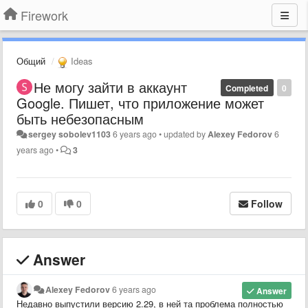
Firework
Общий
Ideas
Не могу зайти в аккаунт
Completed
0
Google. Пишет, что приложение может
быть небезопасным
sergey sobolev1103
6 years ago
•
updated by
Alexey Fedorov
6
years ago
•
3
0
0
Follow
Answer
Alexey Fedorov
6 years ago
Answer
Недавно выпустили версию 2.29, в ней та проблема полностью