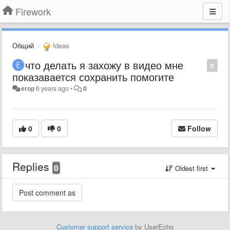
Firework
Общий
Ideas
что делать я захожу в видео мне
0
показавается сохранить помогите
егор
6 years ago
•
0
0
0
Follow
Replies
0
Oldest first
Customer support service
by UserEcho