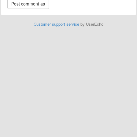
Customer support service
by UserEcho