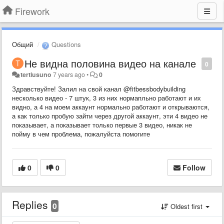
Firework
Общий
Questions
Не видна половина видео на канале
0
tertiusuno
7 years ago
•
0
Здравствуйте! Залил на свой канал @fitbessbodybuilding
несколько видео - 7 штук, 3 из них нормапльно работают и их
видно, а 4 на моем аккаунт нормально работают и открываются,
а как только пробую зайти через другой аккаунт, эти 4 видео не
показывает, а показывает только первые 3 видео, никак не
пойму в чем проблема, пожалуйста помогите
0
0
Follow
Replies
0
Oldest first