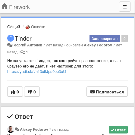
Firework
Общий
Ошибки
Tinder
Запланирован
0
Георгий Антонов
7 лет назад
•
обновлен
Alexey Fedorov
7 лет
назад
•
1
Не запускается Тиндер, так как требует расположение, а ваш
браузер его не даёт, и нет настроек для этого:
https://yadi.sk/i/h13e5Jps9op3eQ
0
0
Подписаться
Ответ
Alexey Fedorov
7 лет назад
Ответ