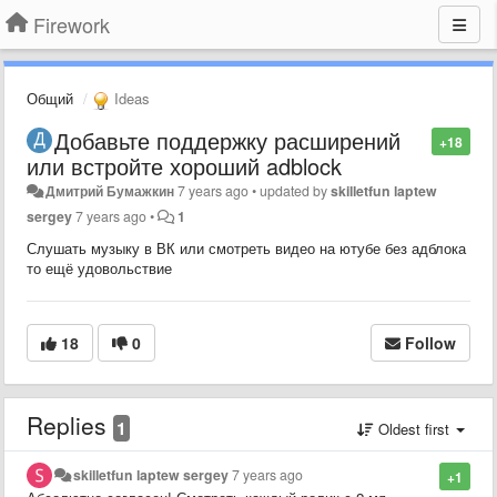
Firework
Общий
Ideas
Добавьте поддержку расширений
+18
или встройте хороший adblock
Дмитрий Бумажкин
7 years ago
•
updated by
skilletfun laptew
sergey
7 years ago
•
1
Слушать музыку в ВК или смотреть видео на ютубе без адблока
то ещё удовольствие
18
0
Follow
Replies
1
Oldest first
skilletfun laptew sergey
7 years ago
+1