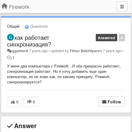
Firework
Общий
Questions
как работает
Answered
0
синхронизация?
ggamerd
7 years ago
•
updated by
Timur Bakhtiyarov
7 years ago
•
1
У меня два компьютера с Firework . И оба прекрасно работают,
синхронизация работает. Но я хочу добавить еще один
компьютер, но не знаю как, по какому принципу, Firework
синхронизируется?
0
0
Follow
Answer