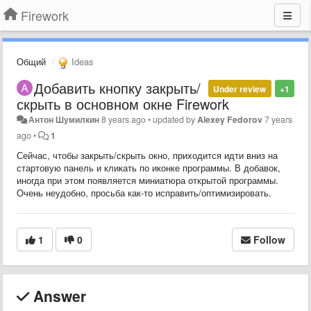
Firework
Общий
Ideas
Добавить кнопку закрыть/
Under review
+1
скрыть в основном окне Firework
Антон Шумилкин
8 years ago
•
updated by
Alexey Fedorov
7 years
ago
•
1
Сейчас, чтобы закрыть/скрыть окно, приходится идти вниз на
стартовую панель и кликать по иконке программы. В добавок,
иногда при этом появляется миниатюра открытой программы.
Очень неудобно, просьба как-то исправить/оптимизировать.
1
0
Follow
Answer