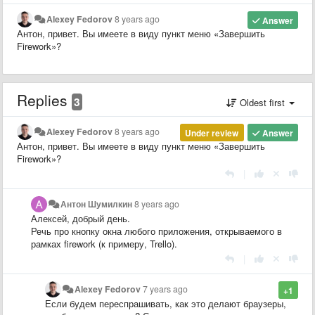
Alexey Fedorov
8 years ago
Answer
Антон, привет. Вы имеете в виду пункт меню «Завершить
Firework»?
Replies
3
Oldest first
Alexey Fedorov
8 years ago
Under review
Answer
Антон, привет. Вы имеете в виду пункт меню «Завершить
Firework»?
|
Антон Шумилкин
8 years ago
Алексей, добрый день.
Речь про кнопку окна любого приложения, открываемого в
рамках firework (к примеру, Trello).
|
Alexey Fedorov
7 years ago
+1
Если будем переспрашивать, как это делают браузеры,