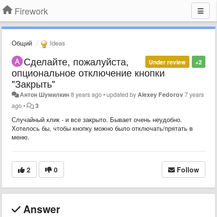
Firework
Общий
Ideas
Сделайте, пожалуйста,
Under review
+2
опциональное отключение кнопки
"Закрыть"
Антон Шумилкин
8 years ago
•
updated by
Alexey Fedorov
7 years
ago
•
3
Случайный клик - и все закрыто. Бывает очень неудобно.
Хотелось бы, чтобы кнопку можно было отключать/прятать в
меню.
2
0
Follow
Answer