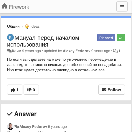
Firework
Общий
Ideas
Мануал перед началом
Planned
+1
использования
Клим
9 years ago
•
updated by
Alexey Fedorov
9 years ago
•
1
Но если вы сделаете на маке по умолчанию перемещение в
ланчпад, то возможно никаких доп объяснений не понадобится.
Ибо итак будет достаточно очевидно в остальном всё.
1
0
Follow
Answer
Alexey Fedorov
9 years ago