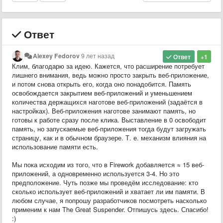
Ответ
Alexey Fedorov
9 лет назад
Ответ
+1
Клим, благодарю за идею. Кажется, что расширение потребует
лишнего внимания, ведь можно просто закрыть веб-приложение,
и потом снова открыть его, когда оно понадобится. Память
освобождается закрытием веб-приложений и уменьшением
количества держащихся наготове веб-приложений (задаётся в
настройках). Веб-приложения наготове занимают память, но
готовы к работе сразу после клика. Выставление в 0 освободит
память, но запускаемые веб-приложения тогда будут загружать
страницу, как и в обычном браузере. Т. е. механизм влияния на
использование памяти есть.
Мы пока исходим из того, что в Firework добавляется ≈ 15 веб-
приложений, а одновременно используется 3-4. Но это
предположение. Чуть позже мы проведём исследование: кто
сколько использует веб-приложений и хватает ли им памяти. В
любом случае, я попрошу разработчиков посмотреть насколько
применим к нам The Great Suspender. Отпишусь здесь. Спасибо!
:)