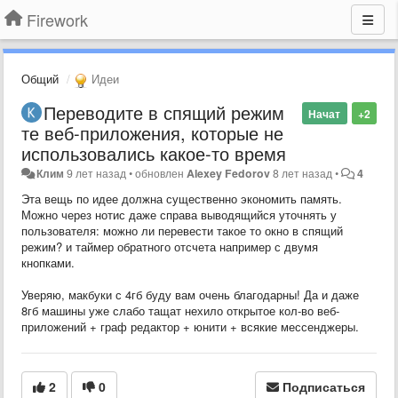
Firework
Общий
Идеи
Переводите в спящий режим
Начат
+2
те веб-приложения, которые не
использовались какое-то время
Клим
9 лет назад
•
обновлен
Alexey Fedorov
8 лет назад
•
4
Эта вещь по идее должна существенно экономить память.
Можно через нотис даже справа выводящийся уточнять у
пользователя: можно ли перевести такое то окно в спящий
режим? и таймер обратного отсчета например с двумя
кнопками.
Уверяю, макбуки с 4гб буду вам очень благодарны! Да и даже
8гб машины уже слабо тащат нехило открытое кол-во веб-
приложений + граф редактор + юнити + всякие мессенджеры.
2
0
Подписаться